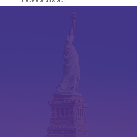
më parë te Kristofor…
+