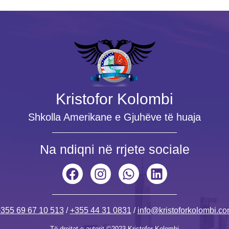
Kristofor Kolombi
Shkolla Amerikane e Gjuhëve të huaja
Na ndiqni në rrjete sociale
355 69 67 10 513
/
+355 44 31 0831
/
info@kristoforkolombi.c
Të drejtat e autorit ©2023 Kristofor Kolombi