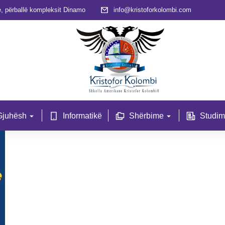
, përballë kompleksit Dinamo
info@kristoforkolombi.com
Gjuhësh
Informatikë
Shërbime
Studim