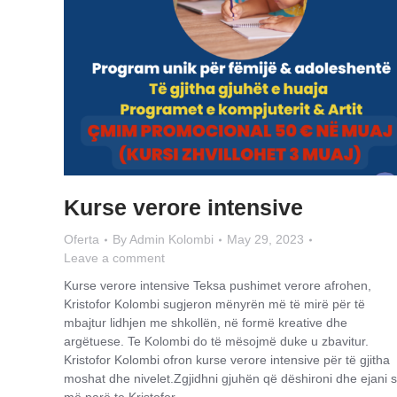
Kurse verore intensive
Oferta
By
Admin Kolombi
May 29, 2023
Leave a comment
Kurse verore intensive Teksa pushimet verore afrohen,
Kristofor Kolombi sugjeron mënyrën më të mirë për të
mbajtur lidhjen me shkollën, në formë kreative dhe
argëtuese. Te Kolombi do të mësojmë duke u zbavitur.
Kristofor Kolombi ofron kurse verore intensive për të gjitha
moshat dhe nivelet.Zgjidhni gjuhën që dëshironi dhe ejani 