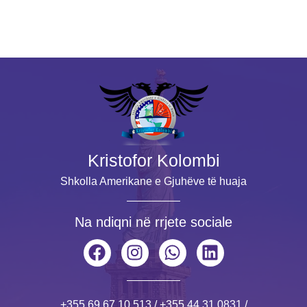
Kristofor Kolombi
Shkolla Amerikane e Gjuhëve të huaja
Na ndiqni në rrjete sociale
+355 69 67 10 513
/
+355 44 31 0831
/