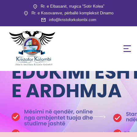
Rr. e Elbasanit, rrugica “Sotir Kolea”
Rr. e Kosovareve, përballë kompleksit Dinamo
info@kristoforkolombi.com