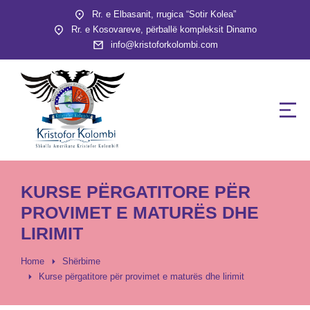
Rr. e Elbasanit, rrugica “Sotir Kolea”
Rr. e Kosovareve, përballë kompleksit Dinamo
info@kristoforkolombi.com
KURSE PËRGATITORE PËR
PROVIMET E MATURËS DHE
LIRIMIT
You are here:
Home
Shërbime
Kurse përgatitore për provimet e maturës dhe lirimit