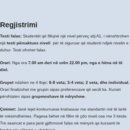
Regjistrimi
Testi falas:
Studentët që fillojnë një nivel përveç atij A1, i nënshtrohen
një
testi përcaktues niveli
për të siguruar që studenti ndjek nivelin e
duhur. Testi ofrohet falas.
Orari:
Nga ora
7.00 am deri në orën 22.00 pm, nga e hëna në të
diel.
Grupet
ndahen ne 4 lloje
: 6-8 veta; 3-4 veta; 2 veta, dhe individual.
Orari finalizohet me grupin sipas preferencave që secili ka. Kurset
përshtaten sipas
grupmoshave të ndryshme
.
Çmimet:
Janë tejet konkurruese krahasuar me standartin më të lartë
të mësimdhënies. Pagesa bëhet në fillim të çdo niveli ose me 3 këste.
Tre seancat e para janë gjithmonë falas në mënyrë qe kursanti të
bindet për cilësinë e shërbimit.