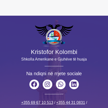
Kristofor Kolombi
Shkolla Amerikane e Gjuhëve të huaja
Na ndiqni në rrjete sociale
+355 69 67 10 513
/
+355 44 31 0831
/