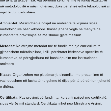
më të larta akademike. Ata përdorin kërkimet më të fundit rezultative
në metodologjitë e mësimdhënies, duke përfshirë edhe teknologjinë si
mjet të domosdoshëm.
Ambientet
: Mësimdhënia ndiqet në ambiente të krijuara sipas
metodologjive bashkëkohore. Klasat janë të vogla në mënyrë që
kursantët të praktikojnë sa më shumë gjatë mësimit.
Metodat
: Ne ofrojmë metodat më të fundit, me një curriculum të
gjithanshëm ndërdisiplinar, i cili i përshtatet kërkesave specifike të
kursantëve, të përzgjedhura në bashkëpunim me institucionet
arsimore.
Klasat
: Organizohen me pjesëmarrje dinamike, me prezantime të
vazhdueshme në fusha të ndryshme të dijes për të përsëritur njohuritë
e dhëna.
Certifikata
: Pas provimit përfundimtar kursanti pajiset me certifikatë,
sipas vlerësimit standard. Certifikata njihet nga Ministria e Arsimit.