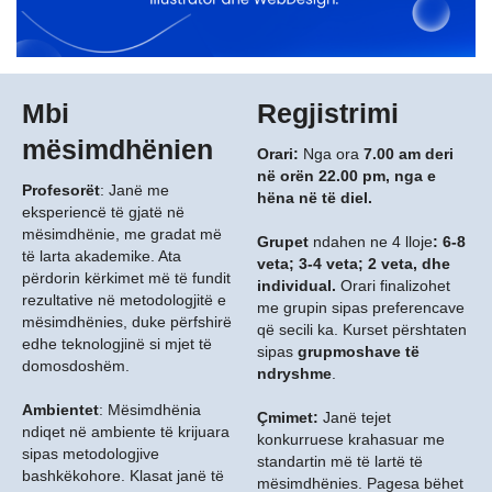
Mbi
Regjistrimi
mësimdhënien
Orari:
Nga ora
7.00 am deri
në orën 22.00 pm, nga e
Profesorët
: Janë me
hëna në të diel.
eksperiencë të gjatë në
mësimdhënie, me gradat më
Grupet
ndahen ne 4 lloje
: 6-8
të larta akademike. Ata
veta; 3-4 veta; 2 veta, dhe
përdorin kërkimet më të fundit
individual.
Orari finalizohet
rezultative në metodologjitë e
me grupin sipas preferencave
mësimdhënies, duke përfshirë
që secili ka. Kurset përshtaten
edhe teknologjinë si mjet të
sipas
grupmoshave të
domosdoshëm.
ndryshme
.
Ambientet
: Mësimdhënia
Çmimet:
Janë tejet
ndiqet në ambiente të krijuara
konkurruese krahasuar me
sipas metodologjive
standartin më të lartë të
bashkëkohore. Klasat janë të
mësimdhënies. Pagesa bëhet