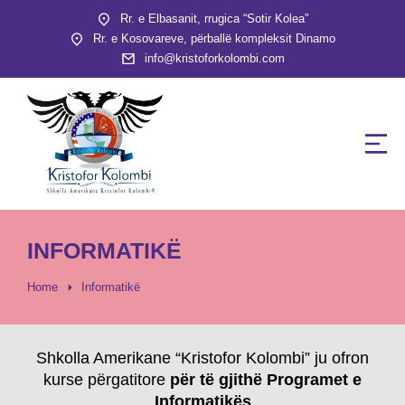
Rr. e Elbasanit, rrugica “Sotir Kolea”
Rr. e Kosovareve, përballë kompleksit Dinamo
info@kristoforkolombi.com
INFORMATIKË
You are here:
Home
Informatikë
Shkolla Amerikane “Kristofor Kolombi” ju ofron
kurse përgatitore
për të gjithë Programet e
Informatikës