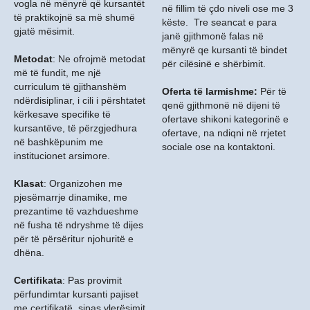
vogla në mënyrë që kursantët
në fillim të çdo niveli ose me 3
të praktikojnë sa më shumë
këste. Tre seancat e para
gjatë mësimit.
janë gjithmonë falas në
mënyrë qe kursanti të bindet
Metodat
: Ne ofrojmë metodat
për cilësinë e shërbimit.
më të fundit, me një
curriculum të gjithanshëm
Oferta të larmishme:
Për të
ndërdisiplinar, i cili i përshtatet
qenë gjithmonë në dijeni të
kërkesave specifike të
ofertave shikoni kategorinë e
kursantëve, të përzgjedhura
ofertave, na ndiqni në rrjetet
në bashkëpunim me
sociale ose na kontaktoni.
institucionet arsimore.
Klasat
: Organizohen me
pjesëmarrje dinamike, me
prezantime të vazhdueshme
në fusha të ndryshme të dijes
për të përsëritur njohuritë e
dhëna.
Certifikata
: Pas provimit
përfundimtar kursanti pajiset
me certifikatë, sipas vlerësimit