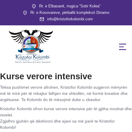
Rr. e Elbasanit, rrugica “Sotir Kolea”
Rr. e Kosovareve, përballë kompleksit Dinamo
info@kristoforkolombi.com
Kurse verore intensive
Teksa pushimet verore afrohen, Kristofor Kolombi sugjeron mënyrën
më të mirë për të mbajtur lidhjen me shkollën, në formë kreative dhe
argëtuese. Te Kolombi do të mësojmë duke u zbavitur.
Kristofor Kolombi ofron kurse verore intensive për të gjitha moshat dhe
nivelet.
Zgjidhni gjuhën që dëshironi dhe ejani sa më parë te Kristofor
Kolombi!