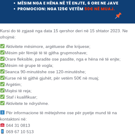
Kursi do të zgjasë nga data 15 qershor deri në 15 shtator 2023. Ne
ofrojmë:
Aktivitete mësimore, argëtuese dhe krijuese;
Mësim për fëmijë të të gjitha grupmoshave;
Orare fleksible, paradite ose pasdite, nga e hëna në të enjte;
Mësim në grupe të vogla;
Seanca 90-minutëshe ose 120-minutëshe;
Kurse në të gjithë gjuhët, për vetëm 50€ në muaj;
Argëtim;
Miqësi të reja;
Staf i kualifikuar;
Aktivitete te ndryshme.
Për informacione të mëtejshme ose për pyetje mund të na
kontaktoni në:
044 31 0813
069 67 10 513