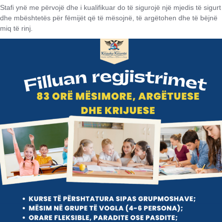
Stafi ynë me përvojë dhe i kualifikuar do të sigurojë një mjedis të sigurt
dhe mbështetës për fëmijët që të mësojnë, të argëtohen dhe të bëjnë
miq të rinj.