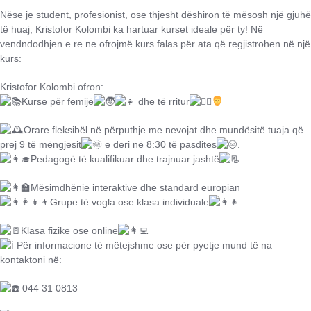
Nëse je student, profesionist, ose thjesht dëshiron të mësosh një gjuhë
të huaj, Kristofor Kolombi ka hartuar kurset ideale për ty! Në
vendndodhjen e re ne ofrojmë kurs falas për ata që regjistrohen në një
kurs:
Kristofor Kolombi ofron:
Kurse për femijë
dhe të rritur
Orare fleksibël në përputhje me nevojat dhe mundësitë tuaja që
prej 9 të mëngjesit
e deri në 8:30 të pasdites
.
Pedagogë të kualifikuar dhe trajnuar jashtë
Mësimdhënie interaktive dhe standard europian
Grupe të vogla ose klasa individuale
Klasa fizike ose online
Për informacione të mëtejshme ose për pyetje mund të na
kontaktoni në:
044 31 0813