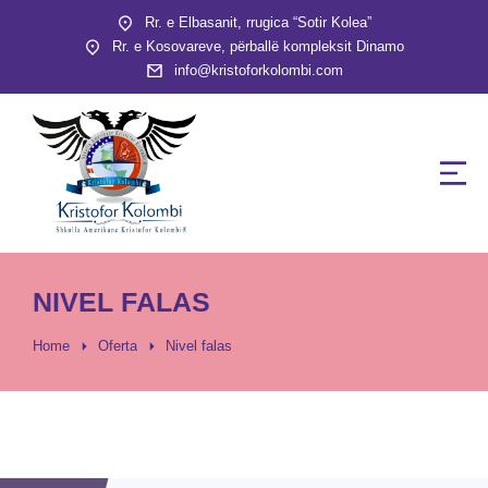
Rr. e Elbasanit, rrugica “Sotir Kolea”
Rr. e Kosovareve, përballë kompleksit Dinamo
info@kristoforkolombi.com
NIVEL FALAS
You are here:
Home
Oferta
Nivel falas