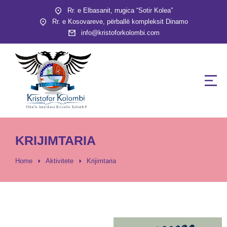
Rr. e Elbasanit, rrugica “Sotir Kolea”
Rr. e Kosovareve, përballë kompleksit Dinamo
info@kristoforkolombi.com
KRIJIMTARIA
You are here:
Home
Aktivitete
Krijimtaria